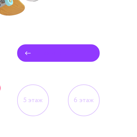
Все категории
5
этаж
6
этаж