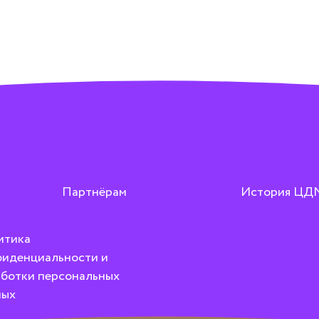
Партнёрам
История ЦД
итика
иденциальности и
ботки персональных
ных