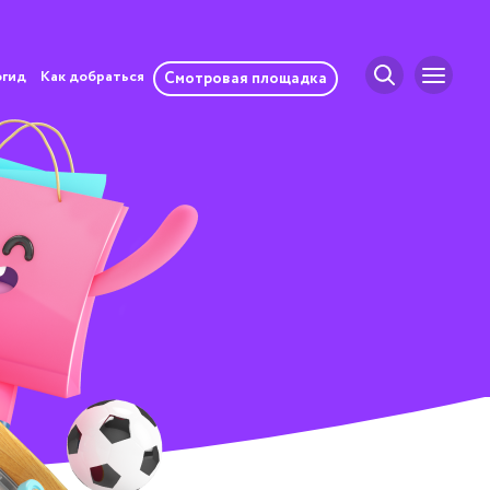
огид
Как добраться
Смотровая площадка