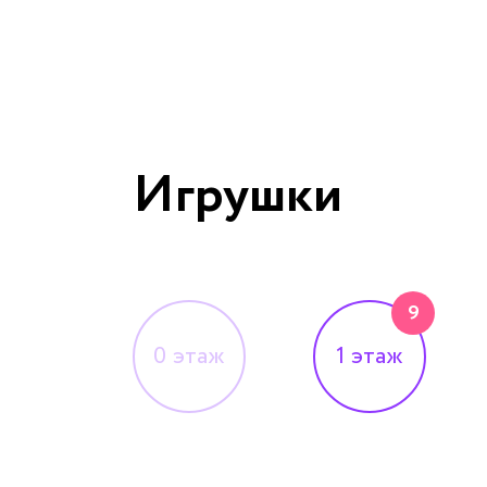
Игрушки
9
0
этаж
1
этаж