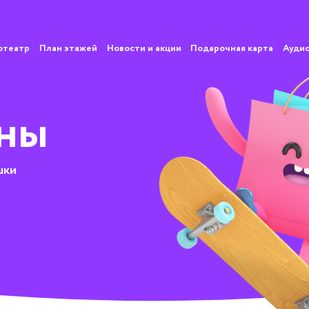
отеатр
План этажей
Новости и акции
Подарочная карта
Ауди
ны
шки