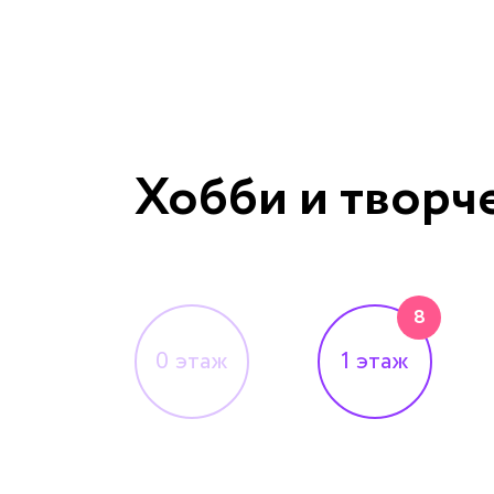
Хобби и творч
8
0
этаж
1
этаж