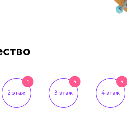
ество
1
4
4
2
этаж
3
этаж
4
этаж