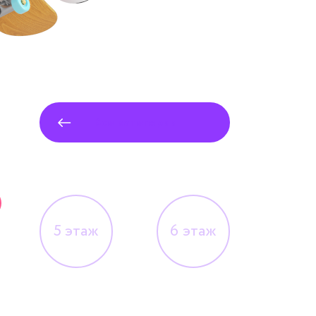
Все категории
5
этаж
6
этаж