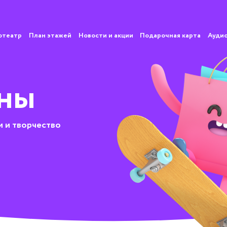
отеатр
План этажей
Новости и акции
Подарочная карта
Ауди
ны
 и творчество