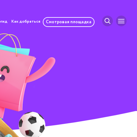
огид
Как добраться
Смотровая площадка