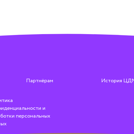
Партнёрам
История ЦД
итика
иденциальности и
ботки персональных
ных