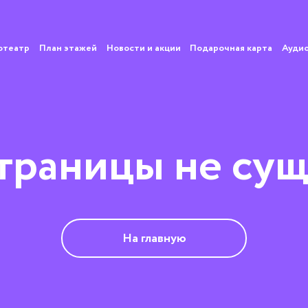
отеатр
План этажей
Новости и акции
Подарочная карта
Ауди
страницы не сущ
На главную