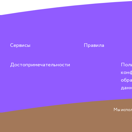
Сервисы
Правила
Достопримечательности
Пол
конф
обра
дан
Мы испол
© 2026 Центральный Детский Магазин на Лубянке