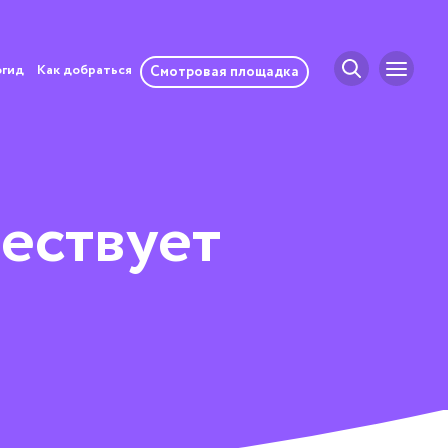
огид
Как добраться
Смотровая площадка
ествует