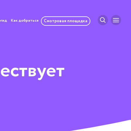
огид
Как добраться
Смотровая площадка
ествует