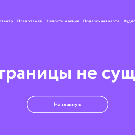
отеатр
План этажей
Новости и акции
Подарочная карта
Ауди
страницы не сущ
На главную