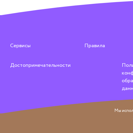
Сервисы
Правила
Достопримечательности
Пол
конф
обра
дан
Мы испол
© 2026 Центральный Детский Магазин на Лубянке