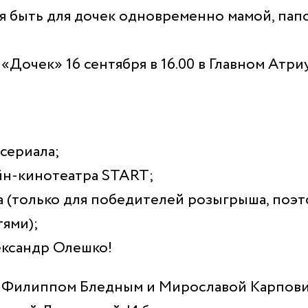
я быть для дочек одновременно мамой, папо
«Дочек» 16 сентября в 16.00 в Главном Атр
 сериала;
йн-кинотеатра START;
на (только для победителей розыгрыша, поэ
тями);
ександр Олешко!
с Филиппом Бледным и Мирославой Карпович