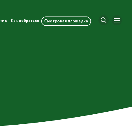
огид
Как добраться
Смотровая площадка