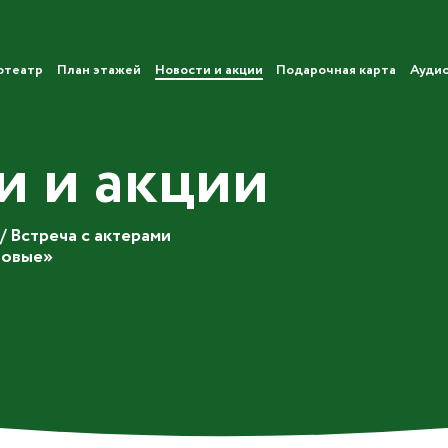
отеатр
План этажей
Новости и акции
Подарочная карта
Ауди
и и акции
/
Встреча с актерами
Новые»