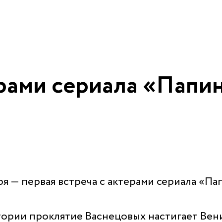
ерами сериала «Папи
ря — первая встреча с актерами сериала «Па
рии проклятие Васнецовых настигает Веник