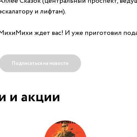
Аллее Сказок (центральный проспект, ведущ
эскалатору и лифтам).
МихиМихи ждет вас! И уже приготовил пода
Подписаться на новости
и и акции