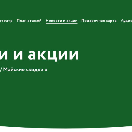
отеатр
План этажей
Новости и акции
Подарочная карта
Ауди
и и акции
/
Майские скидки в