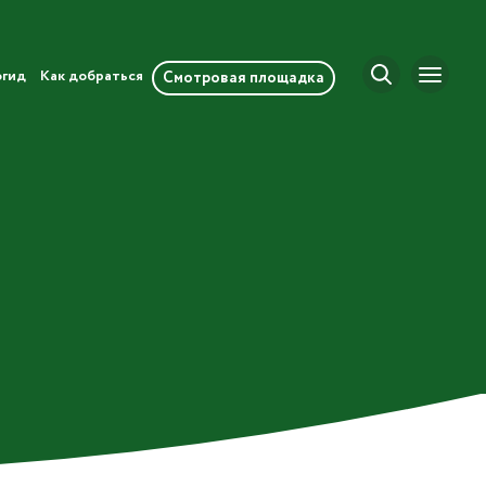
огид
Как добраться
Смотровая площадка