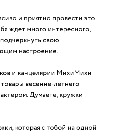
асиво и приятно провести это
ебя ждет много интересного,
ы подчеркнуть свою
ающим настроение.
арков и канцелярии МихиМихи
 товары весенне-летнего
рактером. Думаете, кружки
жки, которая с тобой на одной