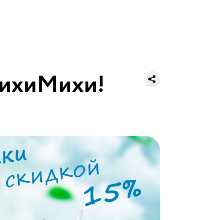
МихиМихи!